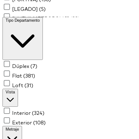
[LEGADO]
(5)
[NUEVA METROPOLIS]
(33)
Tipo Departamento
[PATRIA]
(4)
[THE BRICKELL TOWER]
(205)
[TIRADO 629]
(4)
Dúplex
(7)
Flat
(381)
Loft
(31)
Vista
Interior
(324)
Exterior
(108)
Metraje