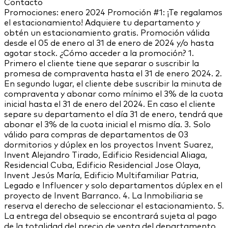
Contacto
Promociones: enero 2024 Promoción #1: ¡Te regalamos el estacionamiento! Adquiere tu departamento y obtén un estacionamiento gratis. Promoción válida desde el 05 de enero al 31 de enero de 2024 y/o hasta agotar stock. ¿Cómo acceder a la promoción? 1. Primero el cliente tiene que separar o suscribir la promesa de compraventa hasta el 31 de enero 2024. 2. En segundo lugar, el cliente debe suscribir la minuta de compraventa y abonar como mínimo el 3% de la cuota inicial hasta el 31 de enero del 2024. En caso el cliente separe su departamento el día 31 de enero, tendrá que abonar el 3% de la cuota inicial el mismo día. 3. Solo válido para compras de departamentos de 03 dormitorios y dúplex en los proyectos Invent Suarez, Invent Alejandro Tirado, Edificio Residencial Aliaga, Residencial Cuba, Edificio Residencial Jose Olaya, Invent Jesús María, Edificio Multifamiliar Patria, Legado e Influencer y solo departamentos dúplex en el proyecto de Invent Barranco. 4. La Inmobiliaria se reserva el derecho de seleccionar el estacionamiento. 5. La entrega del obsequio se encontrará sujeta al pago de la totalidad del precio de venta del departamento. 6. La entrega se efectuará en forma simultánea o posterior a la entrega del departamento. 7. Promoción no acumulable con otros descuentos, promociones o beneficios adicionales. 8. Promoción válida para las personas que cumplan con todos los requisitos, sujeto a stock disponible. 9. Stock de 05 unidades (01 unidad por proyecto). Promoción #2: Cuotas por proyecto Promoción válida desde el 05 de enero al 31 de enero de 2024 y/o hasta agotar stock. ¿Cómo acceder a la promoción? 1. Primero el cliente tiene que separar o suscribir la promesa de compraventa hasta el 31 de enero 2024. 2. En segundo lugar, el cliente debe suscribir la minuta de compraventa y abonar como mínimo el 3% de la cuota inicial hasta el 31 de enero del 2024. En caso el cliente separe su departamento el día 31 de enero, tendrá que abonar el 3% de la cuota inicial el mismo día. 3. El monto y plazo de las cuotas varían según Proyecto y evaluación del banco. 4. Solo accederán a la promoción las primeras 20 (veinte) personas que cumplan con los requisitos establecidos. Detalles de cuotas referenciales por Proyecto Proyecto Invent Jesús María: Cuota desde S/3,800.00, aplica en dpto. 606 modelo de 2 dormitorios, 57.95m2, precio lista s/466,900, no aplica bonos. Brindado mínimo 10% de cuota inicial en un estimado de 25 años en cuotas dobles. TEA referencial 9.5%. Proyecto Invent Alejandro Tirado: Cuota desde S/1,900.00, aplica en dpto. 406 modelo de 1 dormitorio, 40.33m2, precio lista s/273,300,000, aplicando los bonos Mi vivienda y bono verde. Brindado 10% de cuota inicial en un estimado de 25 años en cuotas dobles. Proyecto Invent Barranco: Cuota desde S/2,950.00, aplica en dpto. 403 modelo Loft, 39m2, precio lista s/447,200 brindado 15% de cuota inicial en un estimado de 25 años en cuotas dobles, tea referencial 9.5% Proyecto Edificio Multifamiliar Patria: Cuota desde S/2,100.00, aplica en dpto. 210 modelo Loft, 33.27m2, precio lista s/323,600, aplicando los bonos Mi vivienda y bono verde. Brindado 15% de cuota inicial en un estimado de 25 años en cuotas dobles. Proyecto Edificio Residencial Aliaga: Cuota desde S/2,600.00, a aplica en dpto. 2004 modelo Loft, 42.35m2, precio lista s/369,400, aplicando los bonos Mi vivienda y bono verde. Brindado 10% de cuota inicial en un estimado de 25 años en cuotas dobles. Proyecto Edificio Residencial Jose Olaya: Cuota desde S/1,850.00, aplica en dpto. 305 modelo 1 dormitorio, 38.30m2, precio lista s/257,900, aplicando los bonos Mi vivienda y bono verde. Brindado 15% de cuota inicial en un estimado de 20 años en cuotas dobles. Proyecto Residencial Cuba: Cuota desde S/1,950.00, aplica en dpto. 2004 modelo 1 dormitorio, 39.93m2, precio lista s/292,700, aplicando los bonos Mi vivienda y bono verde. Brindado 10% de cuota inicial en un estimado de 25 años en cuotas dobles. Proyecto Influencer: Cuota desde S/1,900.00, aplica en dpto. 1703 modelo 1 dormitorio, 41.28m2, precio lista s/310,900, aplicando los bonos Mi vivienda y bono verde. Brindado 10% de cuota inicial en un estimado de 25 años en cuotas dobles. Proyecto Legado: Cuota desde S/1,980.00, aplica en dpto. 2003 modelo 1 dormitorio, 42.10m2, precio lista s/336,000, aplicando los bonos Mi vivienda y bono verde. Brindado 10% de cuota inicial en un estimado de 25 años en cuotas dobles. Promoción #3: Te regalamos un upgrade de cocina Promoción válida desde el 05 de enero al 31 de enero de 2024 y/o hasta agotar stock. ¿Cómo acceder a la promoción? 1. Primero el cliente tiene que separar o suscribir la promesa de compraventa hasta el 31 de enero 2024. 2. En segundo lugar, el cliente debe suscribir la minuta de compraventa y abonar como mínimo el 3% de la cuota inicial hasta el 31 de enero del 2024. En caso el cliente separe su departamento el día 31 de enero, tendrá que abonar el 3% de la cuota inicial el mismo día. 3. Valido solo para clientes que compren un departamento en los siguientes proyectos:  Legado e Influencer  Edificio Multifamiliar Patria  Invent Alejandro Tirado  Residencial Cuba  Edificio Residencial Aliaga  Nueva Metrópolis 4. El obsequio señalado se encuentra sujeto a disponibilidad del mercado, por lo que, en caso de no contar con Stock disponible, será reemplazado por uno similar. 5. Invent no es responsable por la garantía del obsequio ofrecido. 6. Invent se reserva el derecho de seleccionar al proveedor. 7. El proveedor establecerá el color, tamaño y demás características del obsequio. 8. La promoción solo será efectiva si el cliente ha cancelado el íntegro del precio de compraventa. 9. La entrega del obsequio se efectuará en forma simultánea o posterior a la entrega del departamento. 10. Promoción válida para las personas que cumplan con todos los requisitos, sujeto a stock disponible. 11. Stock 30 (treinta). Promoción #4: Descuentos de hasta S/120,000 Compra tu departamento con descuentos de hasta s/120,000 (ciento veinte mil con 00/100 soles). Promoción válida desde el 05 de enero al 31 de enero de 2024 y/o hasta agotar stock. ¿Cómo acceder a la promoción? 1. Separa el departamento N°901 dúplex del proyecto Invent Suárez hasta el 31 de enero 2024. 2. En segundo lugar, el cliente debe suscribir la minuta de compraventa y abonar como mínimo el 10% de la cuota inicial o lo solicitado por el banco para la carta de aprobación hasta el 31 de enero del 2024. 3. El Cliente debe contar con una carta de aprobación o precalificación por el banco promotor BBVA, en caso de tratarse de crédito hipotecario. 4. Descuento solo aplica para el dúplex 901 del proyecto Invent Suárez. 5. Promoción no acumulable con otros descuentos adicionales. 6. Solo accederá a la promoción el primer cliente que cumpla con los requisitos establecidos. 7. Stock de 01 (una) unidad. Promoción #5: ¡Compra tu depa y disfruta tu verano en una casa de playa! Compra tu departamento y te regalamos la estadía 3 días y 2 noches en una casa de playa en el sur Promoción válida desde el 05 de enero al 31 de enero de 2024. ¿Cómo acceder a la promoción? 1. El cliente tiene que separar o suscribir la promesa de compraventa hasta el 31 de enero 2024. 2. El cliente debe suscribir la minuta de compraventa y abonar como mínimo el 3% de la cuota inicial hasta el 31 de enero del 2024. En caso el cliente separe su departamento el día 31 de enero, tendrá que abonar el 3% de la cuota inicial el mismo día. ¿Que incluye el Obsequio? • 03 días /02 noches de alojamiento en una casa de playa del sur de Lima a elección de Invent, en adelante la “Casa”. • La casa contará con una capacidad máxima de 6 (seis) personas. ¿Que no incluye el obsequio? • No incluye transporte. • No incluye alimentación. • No incluye la garantía requerida por el hospedaje, la cual deberá ser asumida por el Cliente. • No incluye estacionamiento. Consideraciones: • Restricciones de la Casa:  Los Clientes no podrán llevar mascotas.  La entrada a la Casa es a las 15:00 pm y la salida de la Casa será a las 11:00am. • La preferencia en la elección de los días de alejamiento por parte del Cliente, será conforme a las fechas de abono del 3% de la cuota inicial y conforme a la disponibilidad. • Invent no asume responsabilidad por los daños que pueda generar el Cliente a la Casa, teniendo el cliente que asumir toda responsabilidad frente a los daños que pueda generar en la Casa. • El cliente que cumpla con todo lo establecido en el apartado “¿Cómo acceder a la promoción?”, deberá contactarse hasta el 02 de febrero de 2024 con atencionalcliente@invent.com.pe, a fin de comunicar las fechas en que desea reservar la casa de playa. Tener en cuenta que solo podrá hacer uso del obsequio hasta el 31 de marzo de 2024, es decir que pasada dicha fecha el cliente pierde el derecho a hacer uso del obsequio. • En caso el Cliente no firme la minuta de compraventa y desista de continuar con la compra o resuelva la minuta de compraventa y haya hecho uso del obsequio, será penalizado con la retención del 3% de la cuota inicial, esto sin perjuicio de las otras penalidades establecidas en el convenio de separación, promesa de compraventa, minuta de compraventa o las indicadas por su asesor comercial. • Stock: Solo accederan a la promoción los primeros 5 (cinco) clientes que cumplan con todo lo establecido en el apartado ¿ Cómo acceder a la promoción? ¿Cómo reclamar el Obsequio? 1. El cliente deberá comunicarse con atencionalcliente@invent.com.pe hasta el día 02 de febrero de 2024 en el horario de Lunes a viernes de 09:00 am a 6:00 pm a fin de coordinar la reserva de su estadia en la Casa. 2. Se deja expresamente establecido que el regalo es personal e intransferible, debiendo exhibir el DNI del cliente (original y vigente) y la constancia de obsequio firmada. 3. Las características de la Casa quedará sujeto a la discrecionalidad de